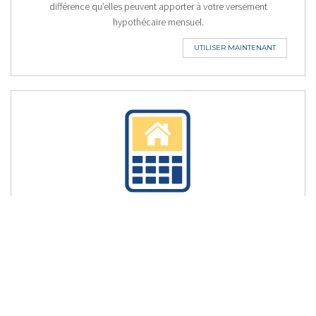
différence qu’elles peuvent apporter à votre versement
hypothécaire mensuel.
UTILISER MAINTENANT
VERSEMENT AUX DEUX
SEMAINES
Retranchez des années à votre prêt hypothécaire et
économisez des milliers de dollars en effectuant des
versements hypothécaires accélérés aux deux semaines.