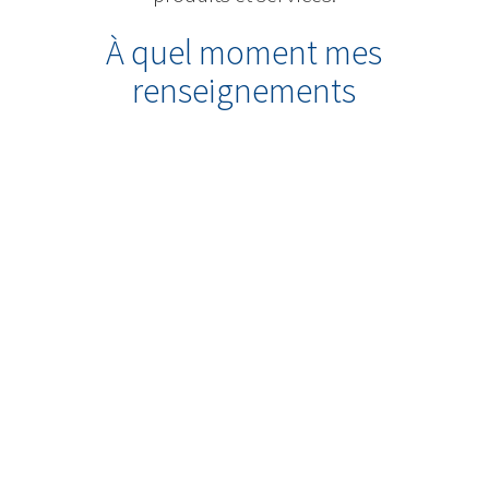
À quel moment mes
renseignements
personnels sont-ils
recueillis?
Nous recueillons des
renseignements personnels vous
concernant lorsque vous remplissez
une demande ou un autre formulaire
sur notre site Web, lorsque vous vous
inscrivez par l’intermédiaire de pages
Web d’inscription, et chaque fois que
vous mettez votre profil à jour.