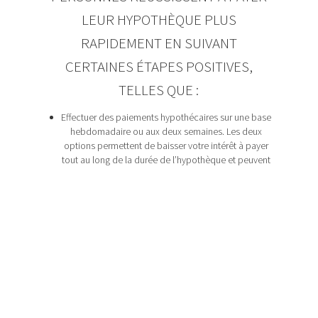
LEUR HYPOTHÈQUE PLUS
RAPIDEMENT EN SUIVANT
CERTAINES ÉTAPES POSITIVES,
TELLES QUE :
Effectuer des paiements hypothécaires sur une base
hebdomadaire ou aux deux semaines. Les deux
options permettent de baisser votre intérêt à payer
tout au long de la durée de l’hypothèque et peuvent
résulter en l’économie de l’équivalent d’un mois,
chaque année. Payer votre hypothèque de cette
manière peut abaisser la durée habituelle de 25 ans
à environ 21.
Lorsque votre revenu augmente, vous pourriez
augmenter vos paiements hypothécaires. Si vous
obtenez une augmentation de 5 % annuellement à
votre travail, vous pourriez mettre ce 5 %
supplémentaire sur votre hypothèque. Votre capital
restant à payer s’abaissera plus rapidement sans